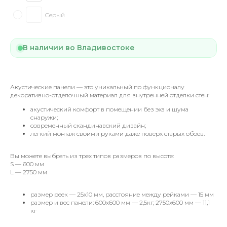
Серый
В наличии во Владивостоке
Акустические панели — это уникальный по функционалу
декоративно-отделочный материал для внутренней отделки стен:
акустический комфорт в помещении без эха и шума
снаружи;
современный скандинавский дизайн;
легкий монтаж своими руками даже поверх старых обоев.
Вы можете выбрать из трех типов размеров по высоте:
S — 600 мм
L — 2750 мм
размер реек — 25х10 мм, расстояние между рейками — 15 мм
размер и вес панели: 600х600 мм — 2,5кг; 2750х600 мм — 11,1
кг