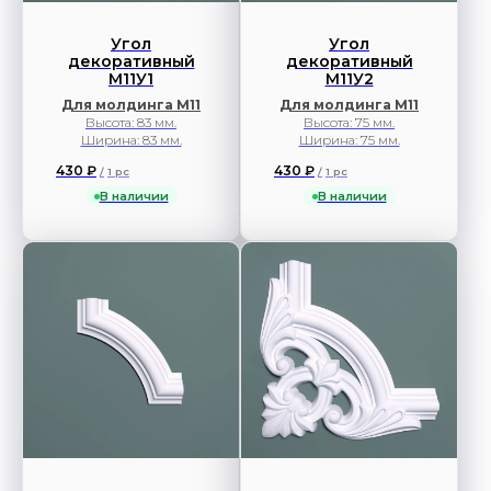
Угол
Угол
декоративный
декоративный
М11У1
М11У2
Для молдинга М11
Для молдинга М11
Высота: 83 мм.
Высота: 75 мм.
Ширина: 83 мм.
Ширина: 75 мм.
430
₽
430
₽
/
1 pc
/
1 pc
В наличии
В наличии