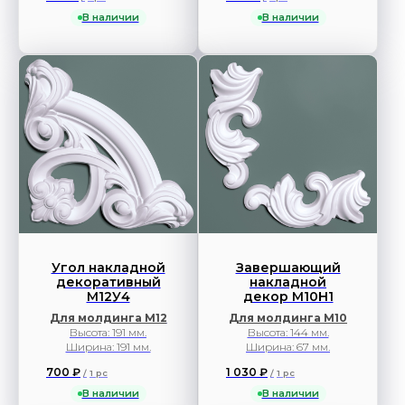
В наличии
В наличии
Угол накладной
Завершающий
декоративный
накладной
М12У4
декор М10Н1
Для молдинга М12
Для молдинга М10
Высота: 191 мм.
Высота: 144 мм.
Ширина: 191 мм.
Ширина: 67 мм.
700
₽
1 030
₽
/
1 pc
/
1 pc
В наличии
В наличии