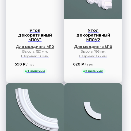
Угол
Угол
декоративный
декоративный
М10У1
М10У2
Для молдинга М10
Для молдинга М10
Высота: 150 мм.
Высота: 186 мм.
Ширина: 150 мм.
Ширина: 186 мм.
590
₽
620
₽
/
1 pc
/
1 pc
В наличии
В наличии