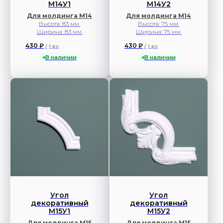
М14У1
М14У2
Для молдинга М14
Для молдинга М14
Высота: 83 мм.
Высота: 75 мм.
Ширина: 83 мм.
Ширина: 75 мм.
430
₽
430
₽
/
1 pc
/
1 pc
В наличии
В наличии
Угол
Угол
декоративный
декоративный
М15У1
М15У2
Для молдинга М15
Для молдинга М15