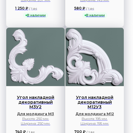
1 250
₽
580
₽
/
1 pc
/
1 pc
В наличии
В наличии
Угол накладной
Угол накладной
декоративный
декоративный
М3У2
М12У3
Для молдинга М3
Для молдинга М12
Высота: 250 мм.
Высота: 195 мм.
Ширина: 250 мм.
Ширина: 195 мм.
740
₽
700
₽
/
1 pc
/
1 pc