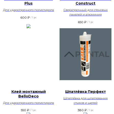
Plus
Construct
Для ударопрочного полистирола
Сверхпрочный для стеновых
панелей и алюминия
600
₽
/
1 pc
650
₽
/
1 pc
Клей монтажный
Шпатлёвка Перфект
BelloDeco
Шпатлёвка для шпатлевания
Для ударопрочного полистирола
стыков и щелей
550
₽
380
₽
/
1 pc
/
1 pc