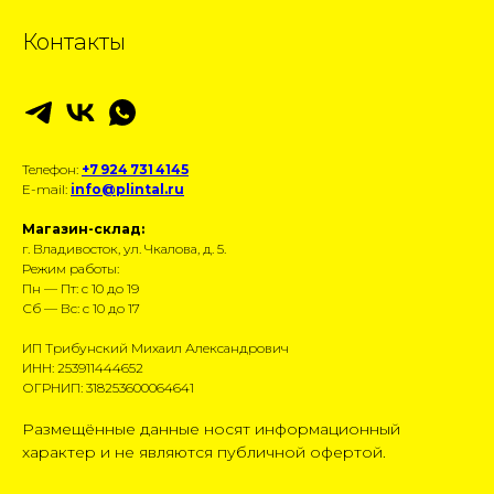
Контакты
Телефон:
+7 924 731 4145
E-mail:
info@plintal.ru
Магазин-склад:
г. Владивосток, ул. Чкалова, д. 5.
Режим работы:
Пн — Пт: с 10 до 19
Сб — Вс: с 10 до 17
ИП Трибунский Михаил Александрович
ИНН: 253911444652
ОГРНИП: 318253600064641
Размещённые данные носят информационный
характер и не являются публичной офертой.