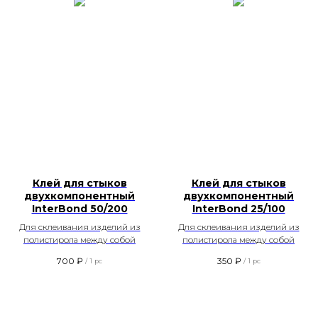
Клей для стыков
Клей для стыков
двухкомпонентный
двухкомпонентный
InterBond 50/200
InterBond 25/100
Для склеивания изделий из
Для склеивания изделий из
полистирола между собой
полистирола между собой
700
₽
350
₽
/
1 pc
/
1 pc