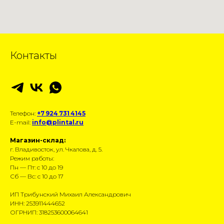
Контакты
Телефон:
+7 924 731 4145
E-mail:
info@plintal.ru
Магазин-склад:
г. Владивосток, ул. Чкалова, д. 5.
Режим работы:
Пн — Пт: с 10 до 19
Сб — Вс: с 10 до 17
ИП Трибунский Михаил Александрович
ИНН: 253911444652
ОГРНИП: 318253600064641