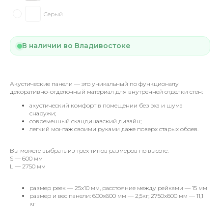
Серый
В наличии во Владивостоке
Акустические панели — это уникальный по функционалу
декоративно-отделочный материал для внутренней отделки стен:
акустический комфорт в помещении без эха и шума
снаружи;
современный скандинавский дизайн;
легкий монтаж своими руками даже поверх старых обоев.
Вы можете выбрать из трех типов размеров по высоте:
S — 600 мм
L — 2750 мм
размер реек — 25х10 мм, расстояние между рейками — 15 мм
размер и вес панели: 600х600 мм — 2,5кг; 2750х600 мм — 11,1
кг