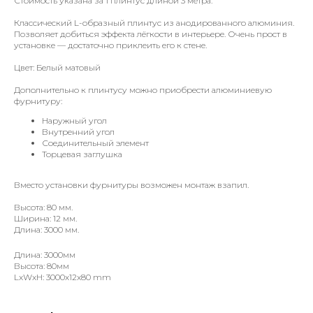
Стоимость указана за 1 плинтус длиной 3 метра.
Классический L-образный плинтус из анодированного алюминия.
Позволяет добиться эффекта лёгкости в интерьере. Очень прост в
установке — достаточно приклеить его к стене.
Цвет: Белый матовый
Дополнительно к плинтусу можно приобрести алюминиевую
фурнитуру:
Наружный угол
Внутренний угол
Соединительный элемент
Торцевая заглушка
Вместо установки фурнитуры возможен монтаж взапил.
Высота: 80 мм.
Ширина: 12 мм.
Длина: 3000 мм.
Длина: 3000мм
Высота: 80мм
LxWxH: 3000x12x80 mm