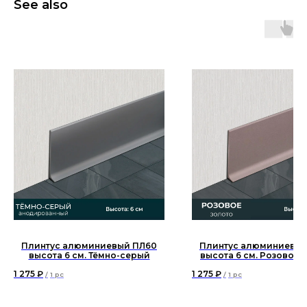
See also
Плинтус алюминиевый ПЛ60
Плинтус алюминиевый
высота 6 см. Тёмно-серый
высота 6 см. Розовое 
1 275
₽
1 275
₽
/
1 pc
/
1 pc