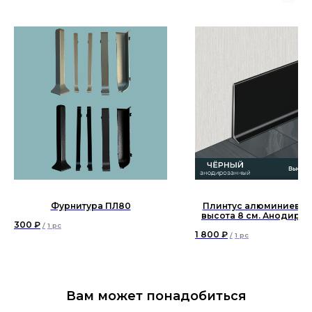
Фурнитура ПЛ80
Плинтус алюминиевы
высота 8 см. Анодиро
300
₽
чёрный
/
1 pc
1 800
₽
/
1 pc
Вам может понадобиться