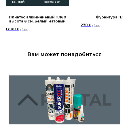
Плинтус алюминиевый ПЛ80
Фурнитура ПЛ60
высота 8 см. Белый матовый
270
₽
/
1 pc
1 800
₽
/
1 pc
Вам может понадобиться