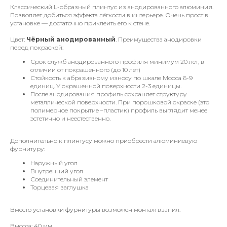
Классический L-образный плинтус из анодированного алюминия.
Позволяет добиться эффекта лёгкости в интерьере. Очень прост в
установке — достаточно приклеить его к стене.
Цвет:
Чёрный анодированный
. Преимущества анодировки
перед покраской:
Срок служб анодированного профиля минимум 20 лет, в
отличии от покрашенного (до 10 лет)
Стойкость к абразивному износу по шкале Мооса 6-9
единиц. У окрашенной поверхности 2-3 единицы.​
После анодирования профиль сохраняет структуру
металлической поверхности. При порошковой окраске (это
полимерное покрытие –пластик) профиль выглядит менее
эстетично и неестественно.​
Дополнительно к плинтусу можно приобрести алюминиевую
фурнитуру:
Наружный угол
Внутренний угол
Соединительный элемент
Торцевая заглушка
Вместо установки фурнитуры возможен монтаж взапил.
Высота: 40 мм.