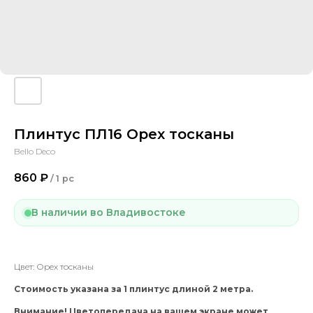
Плинтус ПЛ16 Орех тосканы
Bello Deco
860
₽
/
1 pc
В наличии во Владивостоке
Цвет: Орех тосканы
Стоимость указана за 1 плинтус длиной 2 метра.
Внимание! Цветопередача на вашем экране может