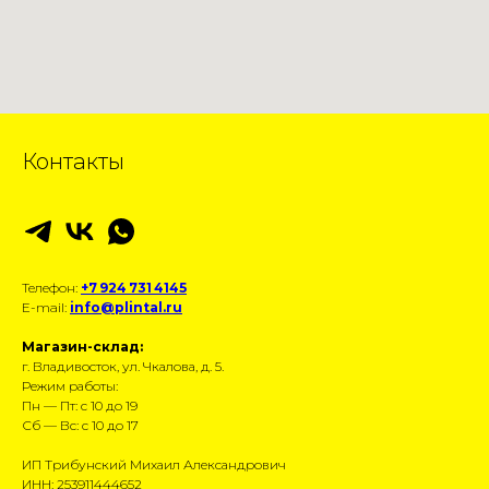
Контакты
Телефон:
+7 924 731 4145
E-mail:
info@plintal.ru
Магазин-склад:
г. Владивосток, ул. Чкалова, д. 5.
Режим работы:
Пн — Пт: с 10 до 19
Сб — Вс: с 10 до 17
ИП Трибунский Михаил Александрович
ИНН: 253911444652