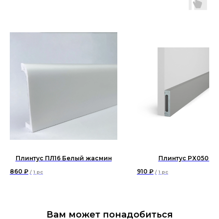
Плинтус ПЛ16 Белый жасмин
Плинтус PX050-0
860
₽
910
₽
/
1 pc
/
1 pc
Вам может понадобиться