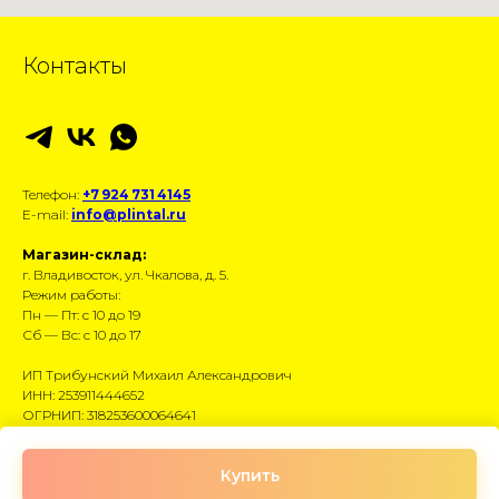
Контакты
Телефон:
+7 924 731 4145
E-mail:
info@plintal.ru
Магазин-склад:
г. Владивосток, ул. Чкалова, д. 5.
Режим работы:
Пн — Пт: с 10 до 19
Сб — Вс: с 10 до 17
ИП Трибунский Михаил Александрович
ИНН: 253911444652
ОГРНИП: 318253600064641
Размещённые данные носят информационный
Купить
характер и не являются публичной офертой.