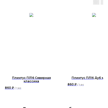
Плинтус ПЛ16 Северная
Плинтус ПЛ16 Дуб ма
классика
860
₽
/
1 pc
860
₽
/
1 pc