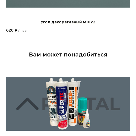
Угол декоративный М10У2
620
₽
70
/
1 pc
Вам может понадобиться