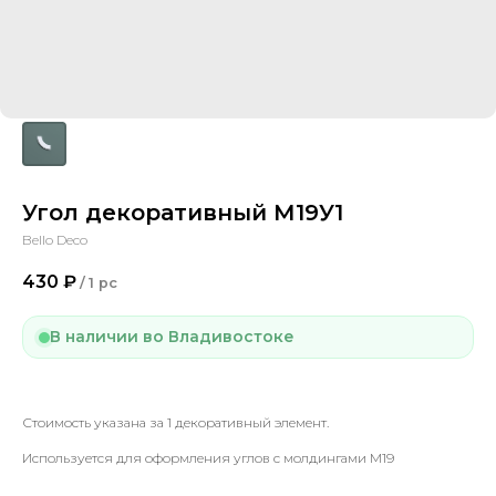
Угол декоративный М19У1
Bello Deco
430
₽
/
1 pc
В наличии во Владивостоке
Стоимость указана за 1 декоративный элемент.
Используется для оформления углов с молдингами М19