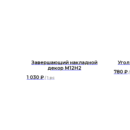
Завершающий накладной
Угол
декор М12Н2
780
₽
/
1 030
₽
/
1 pc