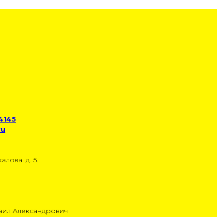
 4145
ru
алова, д. 5.
аил Александрович