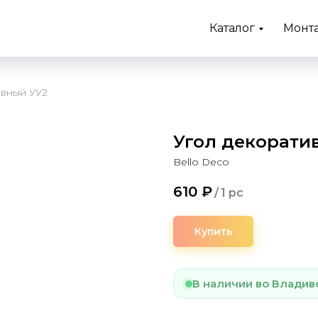
Каталог
Монт
ивный УУ2
Угол декорати
Bello Deco
610
₽
/
1 pc
Купить
В наличии во Владив