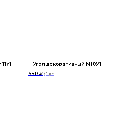
11У1
Угол декоративный М10У1
590
₽
/
1 pc