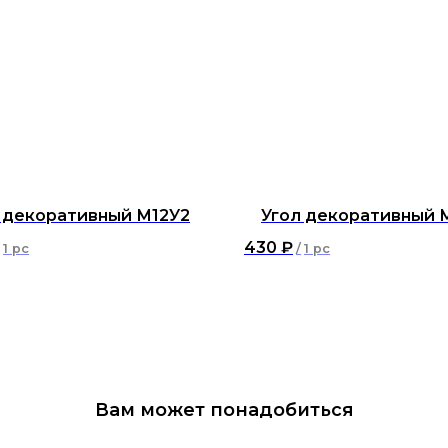
 декоративный М12У2
Угол декоративный М
430
₽
1 pc
/
1 pc
Вам может понадобиться