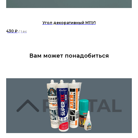
Угол декоративный М11У1
430
₽
62
/
1 pc
Вам может понадобиться