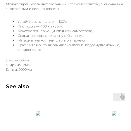
Можно окрашивать интерьерными красками: водоэмульсионными,
акриловыми и силиконовыми.
Устойчивость к влаге — 100%;
Плотность — 400 кг/куб м;
Монтаж: при помощи клея или саморезов;
Сохраняет первоначальную белизну;
Материал легко пилится и монтируется;
Краски для окрашивания: акриловые, водоэмульсионные,
силиконовые.
Высота: 80мм
Ширина: 13мм
Длина: 2000мм
See also