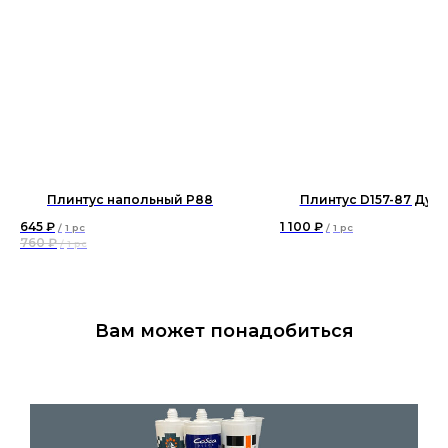
Плинтус напольный P88
Плинтус D157-87 Дуб 
645
₽
1 100
₽
/
1 pc
/
1 pc
760
₽
/
1 pc
Вам может понадобиться