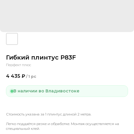
Гибкий плинтус P83F
Перфект плюс
4 435
₽
/
1 pc
В наличии во Владивостоке
Стоимость указана за 1 плинтус длиной 2 метра.
Легко поддаётся резке и обработке. Монтаж осуществляется на
специальный клей.