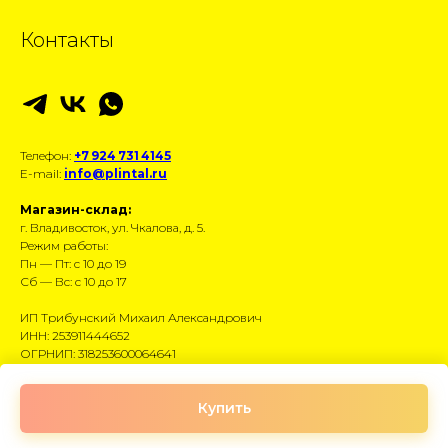
Контакты
Телефон:
+7 924 731 4145
E-mail:
info@plintal.ru
Магазин-склад:
г. Владивосток, ул. Чкалова, д. 5.
Режим работы:
Пн — Пт: с 10 до 19
Сб — Вс: с 10 до 17
ИП Трибунский Михаил Александрович
ИНН: 253911444652
ОГРНИП: 318253600064641
Размещённые данные носят информационный
Купить
характер и не являются публичной офертой.