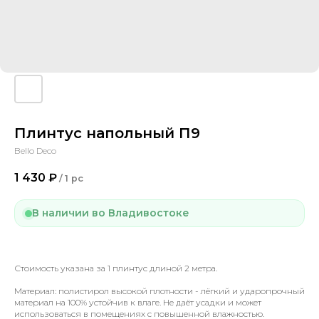
Плинтус напольный П9
Bello Deco
1 430
₽
/
1 pc
В наличии во Владивостоке
Стоимость указана за 1 плинтус длиной 2 метра.
Материал: полистирол высокой плотности - лёгкий и ударопрочный
материал на 100% устойчив к влаге. Не даёт усадки и может
использоваться в помещениях с повышенной влажностью.