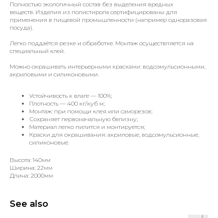
Полностью экологичный состав без выделения вредных
веществ. Изделия из полистирола сертифицированы для
применения в пищевой промышленности (например одноразовая
посуда).
Легко поддаётся резке и обработке. Монтаж осуществляется на
специальный клей.
Можно окрашивать интерьерными красками: водоэмульсионными,
акриловыми и силиконовыми.
Устойчивость к влаге — 100%;
Плотность — 400 кг/куб м;
Монтаж: при помощи клея или саморезов;
Сохраняет первоначальную белизну;
Материал легко пилится и монтируется;
Краски для окрашивания: акриловые, водоэмульсионные,
силиконовые.
Высота: 140мм
Ширина: 22мм
Длина: 2000мм
See also