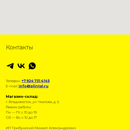
Контакты
Телефон:
+7 924 731 4145
E-mail:
info@plintal.ru
Магазин-склад:
г. Владивосток, ул. Чкалова, д. 5.
Режим работы:
Пн — Пт: с 10 до 19
Сб — Вс: с 10 до 17
ИП Трибунский Михаил Александрович