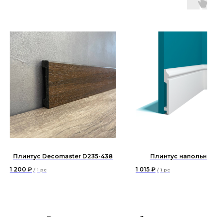
Плинтус Decomaster D235-438
Плинтус напольный 
1 200
₽
1 015
₽
/
1 pc
/
1 pc