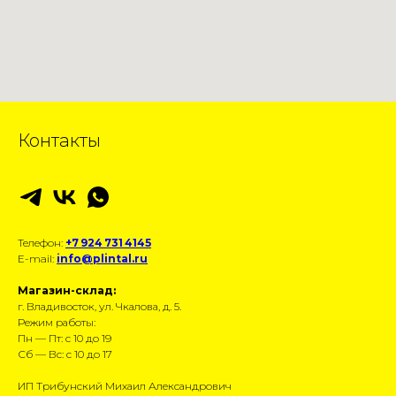
Контакты
Телефон:
+7 924 731 4145
E-mail:
info@plintal.ru
Магазин-склад:
г. Владивосток, ул. Чкалова, д. 5.
Режим работы:
Пн — Пт: с 10 до 19
Сб — Вс: с 10 до 17
ИП Трибунский Михаил Александрович