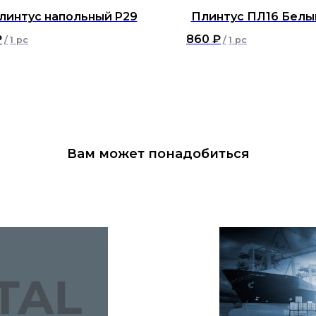
линтус напольный P29
Плинтус ПЛ16 Белы
₽
860
₽
/
1 pc
/
1 pc
Вам может понадобиться