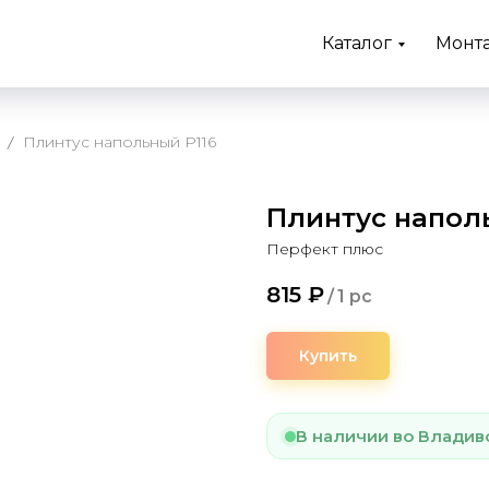
Каталог
Монт
Плинтус напольный P116
Плинтус напол
Перфект плюс
815
₽
/
1 pc
Купить
В наличии во Владив