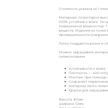
Стоимость указана за 1 пли
Материал: полистирол высо
100% устойчив к влаге. Не 
повышенной влажностью. П
веществ. Изделия из поли
промышленности (например
Легко поддаётся резке и о
Можно окрашивать интерье
силиконовыми.
Устойчивость к влаге 
Плотность — 400 кг/ку
Монтаж: при помощи 
Сохраняет первонача
Материал легко пилит
Краски для окрашиван
Высота: 80мм
Ширина: 12мм