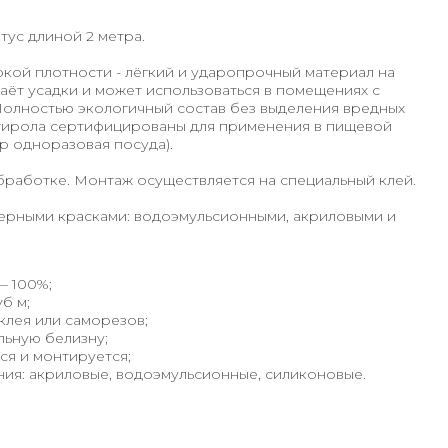
нтус длиной 2 метра.
кой плотности - лёгкий и ударопрочный материал на
даёт усадки и может использоваться в помещениях с
олностью экологичный состав без выделения вредных
стирола сертифицированы для применения в пищевой
 одноразовая посуда).
бработке. Монтаж осуществляется на специальный клей.
рными красками: водоэмульсионными, акриловыми и
— 100%;
б м;
клея или саморезов;
льную белизну;
ся и монтируется;
ия: акриловые, водоэмульсионные, силиконовые.