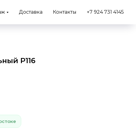
аж
Доставка
Контакты
+7 924 731 4145
ьный P116
остоке