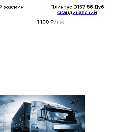
й жасмин
Плинтус D157-86 Дуб
скандинавский
1 100
₽
/
1 pc