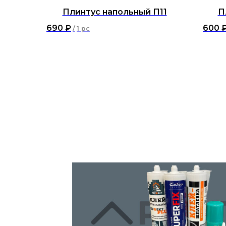
Плинтус напольный П11
П
690
₽
600
/
1 pc