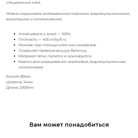
специальный клей.
Можно окрашивать интерьерными красками: водоэмульсионными,
акриловыми и силиконовыми.
Устойчивость к влаге — 100%;
Плотность — 400 кг/куб м;
Монтаж: при помощи клея или саморезов;
Сохраняет первоначальную белизну;
Материал легко пилится и монтируется;
Краски для окрашивания: акриловые, водоэмульсионные,
силиконовые.
Высота: 80мм
Ширина: 14мм
Длина: 2000мм
Вам может понадобиться