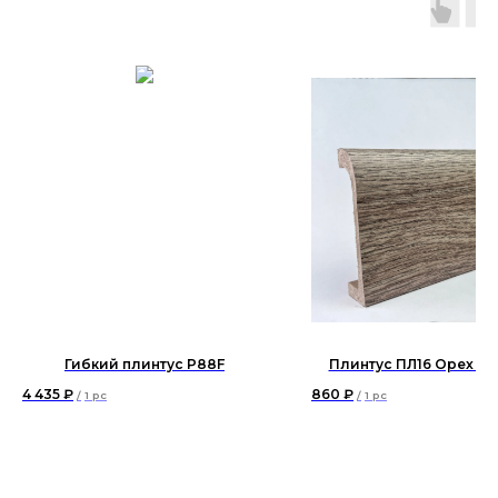
Гибкий плинтус P88F
Плинтус ПЛ16 Орех то
4 435
₽
860
₽
/
1 pc
/
1 pc