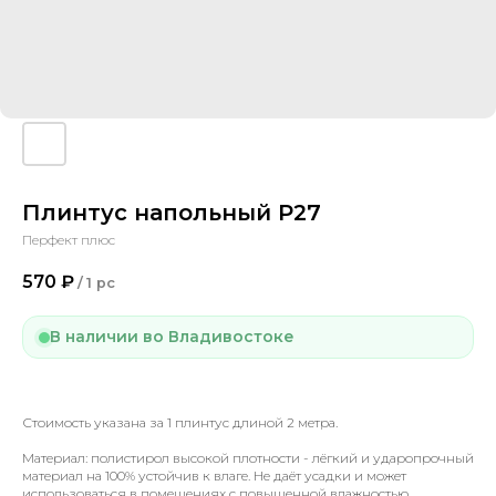
Плинтус напольный P27
Перфект плюс
570
₽
/
1 pc
В наличии во Владивостоке
Стоимость указана за 1 плинтус длиной 2 метра.
Материал: полистирол высокой плотности - лёгкий и ударопрочный
материал на 100% устойчив к влаге. Не даёт усадки и может
использоваться в помещениях с повышенной влажностью.