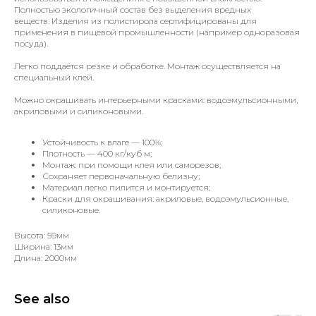
Полностью экологичный состав без выделения вредных
веществ. Изделия из полистирола сертифицированы для
применения в пищевой промышленности (например одноразовая
посуда).
Легко поддаётся резке и обработке. Монтаж осуществляется на
специальный клей.
Можно окрашивать интерьерными красками: водоэмульсионными,
акриловыми и силиконовыми.
Устойчивость к влаге — 100%;
Плотность — 400 кг/куб м;
Монтаж: при помощи клея или саморезов;
Сохраняет первоначальную белизну;
Материал легко пилится и монтируется;
Краски для окрашивания: акриловые, водоэмульсионные,
силиконовые.
Высота: 59мм
Ширина: 13мм
Длина: 2000мм
See also