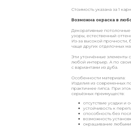
Стоимость указана за 1 кар
Возможна окраска в любо
Декоративные потолочные 
узоры, естественный оттен
Из-за высокой прочности,
чаще других отделочных ма
Эти утончённые элементы 
любой интерьер. А по свои
с вариантами из дуба.
Особенности материала:
Изделия из современных п
практичнее гипса. При это
серьёзных преимуществ:
отсутствие усадки и о
устойчивость к переп
способность без посл
возможность установ
окрашивание любыми 