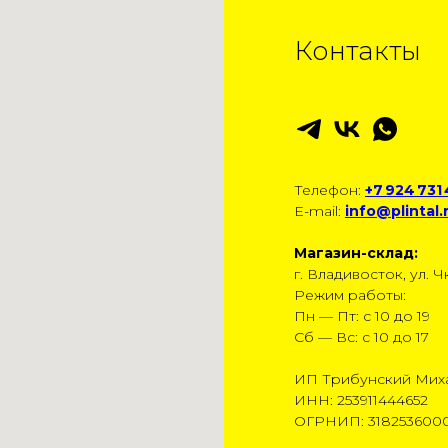
Контакты
Телефон:
+7 924 731
E-mail:
info@plintal.
Магазин-склад:
г. Владивосток, ул. Чк
Режим работы:
Пн — Пт: с 10 до 19
Сб — Вс: с 10 до 17
ИП Трибунский Мих
ИНН: 253911444652
ОГРНИП: 318253600