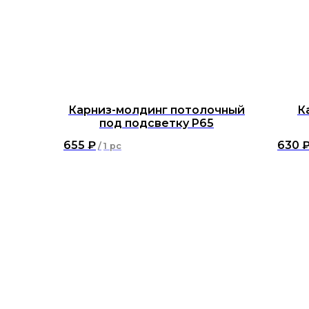
Карниз-молдинг потолочный
К
под подсветку P65
655
₽
630
/
1 pc