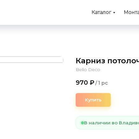
Каталог
Монт
Карниз потоло
Bello Deco
970
₽
/
1 pc
Купить
В наличии во Владив