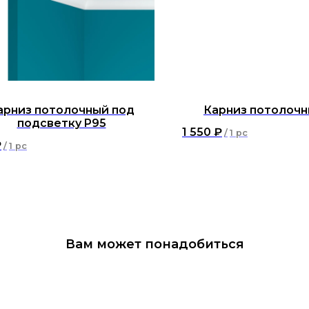
арниз потолочный под
Карниз потолочн
подсветку P95
1 550
₽
/
1 pc
₽
/
1 pc
Вам может понадобиться