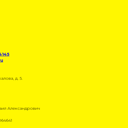
 4145
ru
алова, д. 5.
аил Александрович
064641