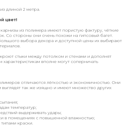
низ длиной 2 метра.
й цвет!
карнизы из полимера имеют пористую фактуру, чёткие
ок. Со стороны они очень похожи на гипсовый багет.
 большого выбора декора и доступной цены их выбирают
териалов.
скроют стыки между потолком и стенами и дополнят
м характеристикам вполне могут соперничать
олимеров отличаются лёгкостью и экономичностью. Они
м выглядят так же изящно и имеют множество других
сыпания;
адам температур;
едствий выдерживать удары;
ки в помещениях с повышенной влажностью;
типами краски.