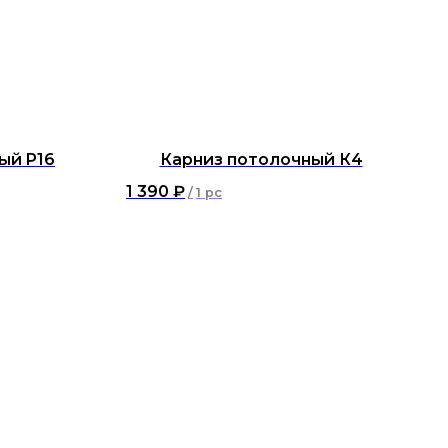
ый P16
Карниз потолочный К4
1 390
₽
/
1 pc