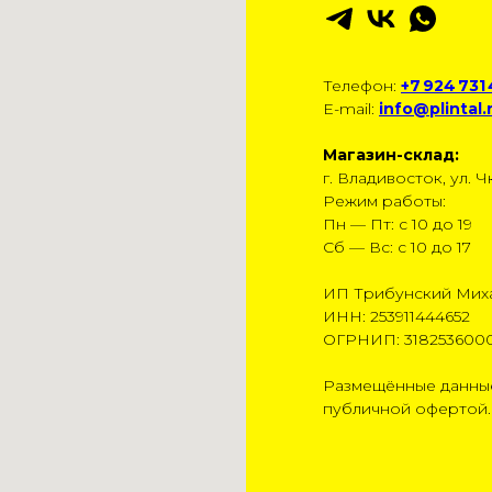
Телефон:
+7 924 731
E-mail:
info@plintal.
Магазин-склад:
г. Владивосток, ул. Чк
Режим работы:
Пн — Пт: с 10 до 19
Сб — Вс: с 10 до 17
ИП Трибунский Мих
ИНН: 253911444652
ОГРНИП: 318253600
Размещённые данные
публичной офертой.