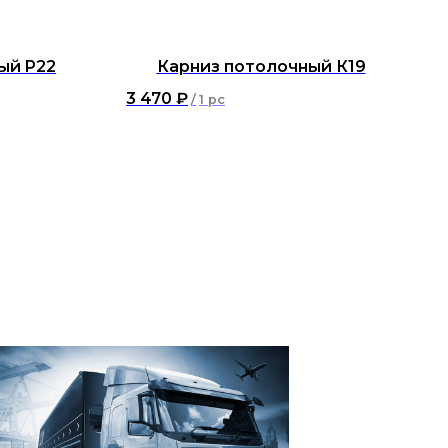
ый P22
Карниз потолочный К19
3 470
₽
/
1 pc