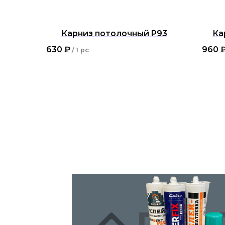
Карниз потолочный P93
Ка
630
₽
960
/
1 pc