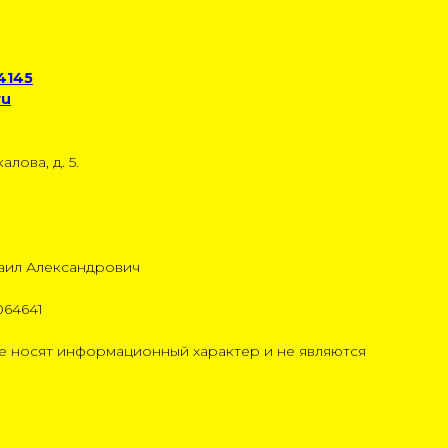
 4145
ru
алова, д. 5.
аил Александрович
064641
 носят информационный характер и не являются