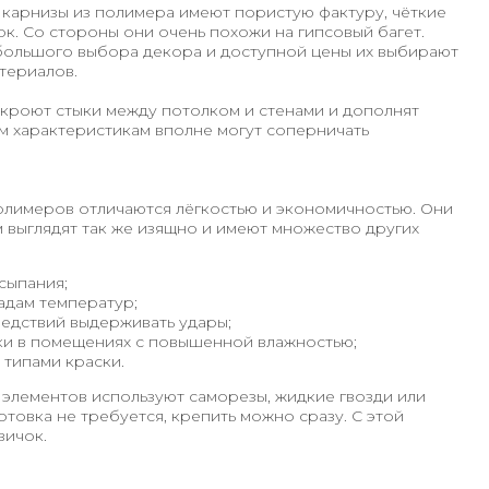
карнизы из полимера имеют пористую фактуру, чёткие
ок. Со стороны они очень похожи на гипсовый багет.
 большого выбора декора и доступной цены их выбирают
териалов.
скроют стыки между потолком и стенами и дополнят
м характеристикам вполне могут соперничать
олимеров отличаются лёгкостью и экономичностью. Они
м выглядят так же изящно и имеют множество других
сыпания;
адам температур;
едствий выдерживать удары;
ки в помещениях с повышенной влажностью;
типами краски.
элементов используют саморезы, жидкие гвозди или
отовка не требуется, крепить можно сразу. С этой
вичок.