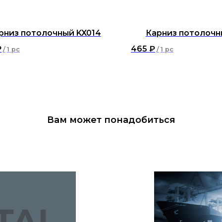
рниз потолочный KX014
Карниз потолочн
₽
465
₽
/
1 pc
/
1 pc
Вам может понадобиться