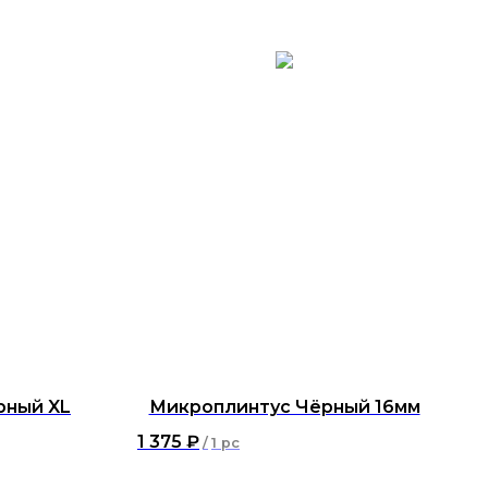
рный XL
Микроплинтус Чёрный 16мм
1 375
₽
/
1 pc