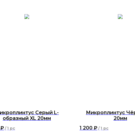
икроплинтус Серый L-
Микроплинтус Чё
образный XL 20мм
20мм
₽
1 200
₽
/
1 pc
/
1 pc