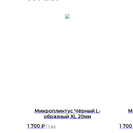
Микроплинтус Чёрный L-
М
образный XL 20мм
1 700
₽
1 700
/
1 pc