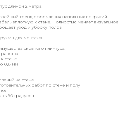
нтус длиной 2 метра.
Новейший тренд оформления напольных покрытий.
ебель вплотную к стене. Полностью меняет визуальное
рощает уход и уборку полов.
пружин для монтажа.
имущества скрытого плинтуса:
транства
 к стене
го 0,8 мм
плений на стене
готовительных работ по стене и полу
 пол
ать 90 градусов