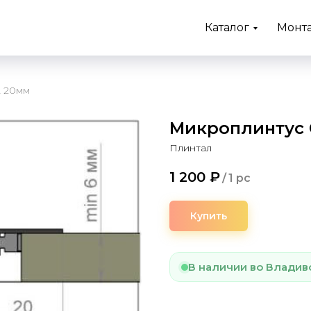
Каталог
Монт
 20мм
Микроплинтус 
Плинтал
1 200
₽
/
1 pc
Купить
В наличии во Владив