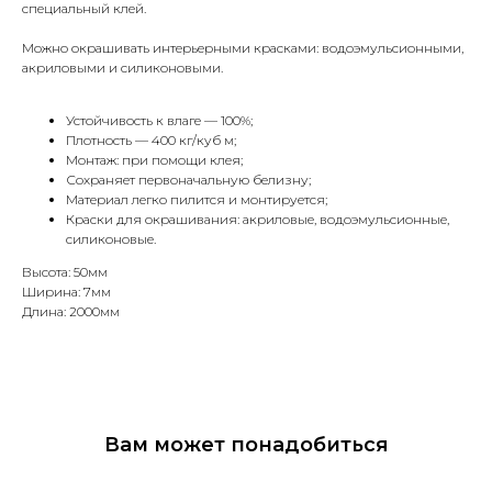
специальный клей.
Можно окрашивать интерьерными красками: водоэмульсионными,
акриловыми и силиконовыми.
Устойчивость к влаге — 100%;
Плотность — 400 кг/куб м;
Монтаж: при помощи клея;
Сохраняет первоначальную белизну;
Материал легко пилится и монтируется;
Краски для окрашивания: акриловые, водоэмульсионные,
силиконовые.
Высота: 50мм
Ширина: 7мм
Длина: 2000мм
Вам может понадобиться