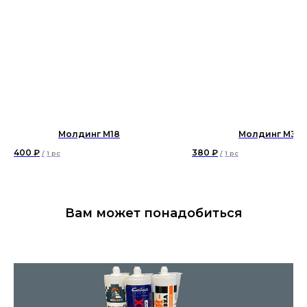
Молдинг М18
Молдинг М3
400
₽
380
₽
/
1 pc
/
1 pc
Вам может понадобиться