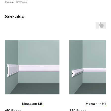
Длина: 2000мм
See also
Молдинг М5
Молдинг М14
410
₽
230
₽
/
1 pc
/
1 pc