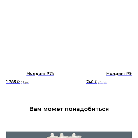
Молдинг P74
Молдинг P97
1 785
₽
740
₽
/
1 pc
/
1 pc
Вам может понадобиться