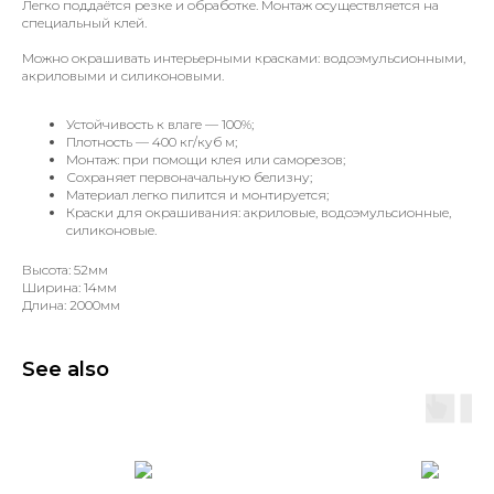
Легко поддаётся резке и обработке. Монтаж осуществляется на
специальный клей.
Можно окрашивать интерьерными красками: водоэмульсионными,
акриловыми и силиконовыми.
Устойчивость к влаге — 100%;
Плотность — 400 кг/куб м;
Монтаж: при помощи клея или саморезов;
Сохраняет первоначальную белизну;
Материал легко пилится и монтируется;
Краски для окрашивания: акриловые, водоэмульсионные,
силиконовые.
Высота: 52мм
Ширина: 14мм
Длина: 2000мм
See also