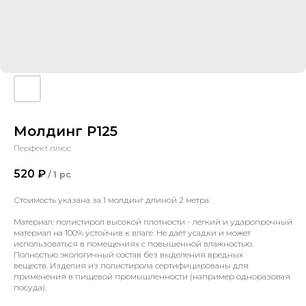
Молдинг P125
Перфект плюс
520
₽
/
1 pc
Стоимость указана за 1 молдинг длиной 2 метра.
Материал: полистирол высокой плотности - лёгкий и ударопрочный
материал на 100% устойчив к влаге. Не даёт усадки и может
использоваться в помещениях с повышенной влажностью.
Полностью экологичный состав без выделения вредных
веществ. Изделия из полистирола сертифицированы для
применения в пищевой промышленности (например одноразовая
посуда).