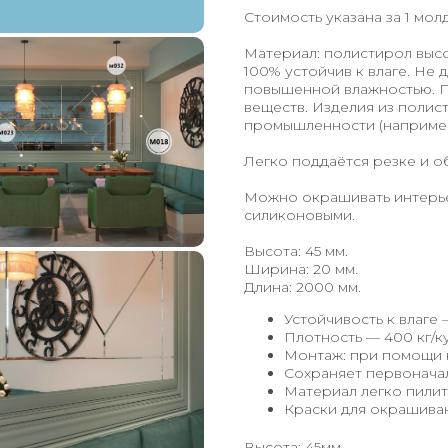
Стоимость указана за 1 мол
Материал: полистирол высо
100% устойчив к влаге. Не 
повышенной влажностью. П
веществ. Изделия из поли
промышленности (например
Легко поддаётся резке и о
Можно окрашивать интерье
силиконовыми.
Высота: 45 мм.
Ширина: 20 мм.
Длина: 2000 мм.
Устойчивость к влаге 
Плотность — 400 кг/ку
Монтаж: при помощи 
Сохраняет первонача
Материал легко пилит
Краски для окрашиван
Высота: 45мм