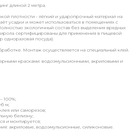
динг длиной 2 метра.
кой плотности - лёгкий и ударопрочный материал на
даёт усадки и может использоваться в помещениях с
олностью экологичный состав без выделения вредных
стирола сертифицированы для применения в пищевой
 одноразовая посуда).
бработке. Монтаж осуществляется на специальный клей.
рными красками: водоэмульсионными, акриловыми и
— 100%;
б м;
клея или саморезов;
льную белизну;
ся и монтируется;
ия: акриловые, водоэмульсионные, силиконовые.