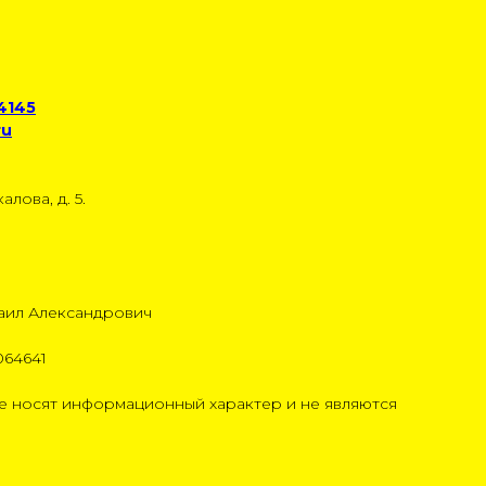
 4145
ru
алова, д. 5.
аил Александрович
064641
 носят информационный характер и не являются