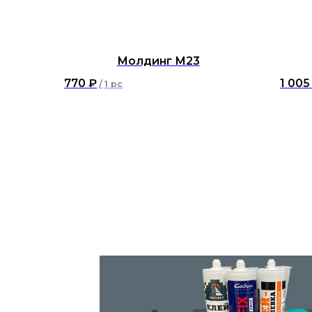
Молдинг М23
770
₽
1 005
/
1 pc