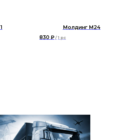
1
Молдинг М24
830
₽
/
1 pc