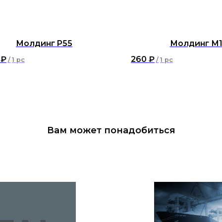
Молдинг P55
Молдинг М1
₽
260
₽
/
1 pc
/
1 pc
Вам может понадобиться