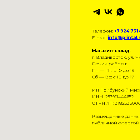
Телефон:
+7 924 731
E-mail:
info@plintal.
Магазин-склад:
г. Владивосток, ул. Чк
Режим работы:
Пн — Пт: с 10 до 19
Сб — Вс: с 10 до 17
ИП Трибунский Мих
ИНН: 253911444652
ОГРНИП: 318253600
Размещённые данные
публичной офертой.