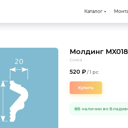
Каталог
Монт
Молдинг MX018
Cosca
520
₽
/
1 pc
Купить
В наличии во Владив