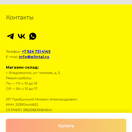
Контакты
Телефон:
+7 924 731 4145
E-mail:
info@plintal.ru
Магазин-склад:
г. Владивосток, ул. Чкалова, д. 5.
Режим работы:
Пн — Пт: с 10 до 19
Сб — Вс: с 10 до 17
ИП Трибунский Михаил Александрович
ИНН: 253911444652
ОГРНИП: 318253600064641
Размещённые данные носят информационный
Купить
характер и не являются публичной офертой.