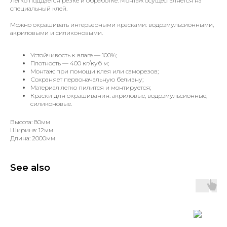
Легко поддаётся резке и обработке. Монтаж осуществляется на
специальный клей.
Можно окрашивать интерьерными красками: водоэмульсионными,
акриловыми и силиконовыми.
Устойчивость к влаге — 100%;
Плотность — 400 кг/куб м;
Монтаж: при помощи клея или саморезов;
Сохраняет первоначальную белизну;
Материал легко пилится и монтируется;
Краски для окрашивания: акриловые, водоэмульсионные,
силиконовые.
Высота: 80мм
Ширина: 12мм
Длина: 2000мм
See also