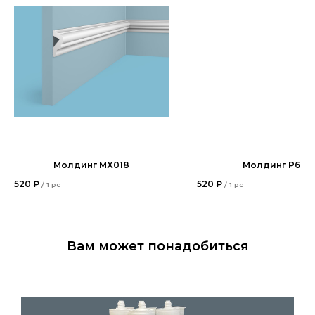
Молдинг MX018
Молдинг P66
520
₽
520
₽
/
1 pc
/
1 pc
Вам может понадобиться