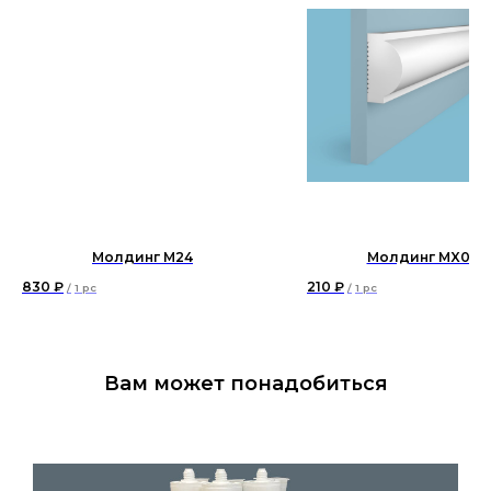
Молдинг М24
Молдинг MX040
830
₽
210
₽
/
1 pc
/
1 pc
Вам может понадобиться