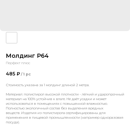
Молдинг P64
Перфект плюс
485
₽
/
1 pc
Стоимость указана за 1 молдинг длиной 2 метра.
Материал: полистирол высокой плотности - лёгкий и ударопрочный
материал на 100% устойчив к влаге. Не даёт усадки и может
использоваться в помещениях с повышенной влажностью.
Полностью экологичный состав без выделения вредных
веществ. Изделия из полистирола сертифицированы для
применения в пищевой промышленности (например одноразовая
посуда).