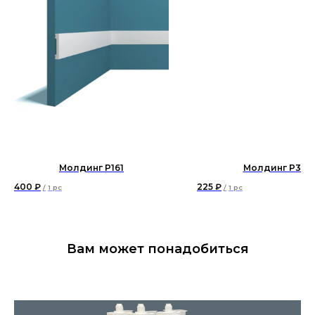
Молдинг P161
Молдинг P35
400
₽
225
₽
/
1 pc
/
1 pc
Вам может понадобиться