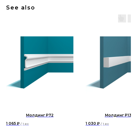
See also
Молдинг P72
Молдинг P139
1 065
₽
1 030
₽
/
1 pc
/
1 pc