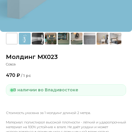
Молдинг MX023
Cosca
470
₽
/
1 pc
В наличии во Владивостоке
Стоимость указана за 1 молдинг длиной 2 метра.
Материал: полистирол высокой плотности - лёгкий и ударопрочный
материал на 100% устойчив к влаге. Не даёт усадки и может
использоваться в помещениях с повышенной влажностью.