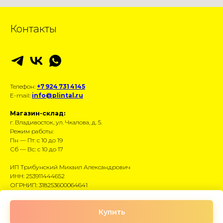
Контакты
Телефон:
+7 924 731 4145
E-mail:
info@plintal.ru
Магазин-склад:
г. Владивосток, ул. Чкалова, д. 5.
Режим работы:
Пн — Пт: с 10 до 19
Сб — Вс: с 10 до 17
ИП Трибунский Михаил Александрович
ИНН: 253911444652
ОГРНИП: 318253600064641
Размещённые данные носят информационный
Купить
характер и не являются публичной офертой.