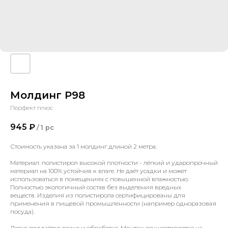
Молдинг P98
Перфект плюс
945
₽
/
1 pc
Стоимость указана за 1 молдинг длиной 2 метра.
Материал: полистирол высокой плотности - лёгкий и ударопрочный
материал на 100% устойчив к влаге. Не даёт усадки и может
использоваться в помещениях с повышенной влажностью.
Полностью экологичный состав без выделения вредных
веществ. Изделия из полистирола сертифицированы для
применения в пищевой промышленности (например одноразовая
посуда).
Легко поддаётся резке и обработке. Монтаж осуществляется на