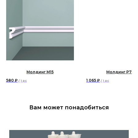
Молдинг М15
Молдинг P72
580
₽
1 065
₽
/
1 pc
/
1 pc
Вам может понадобиться