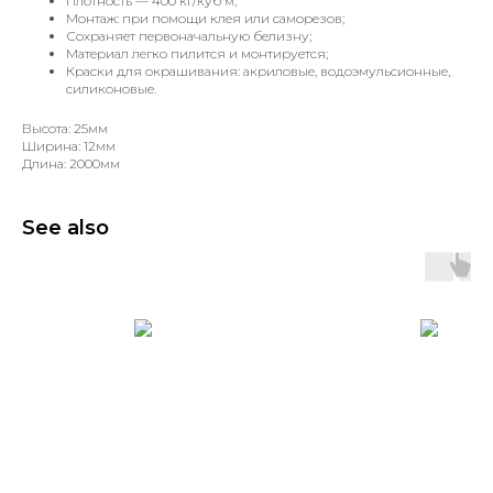
Плотность — 400 кг/куб м;
Монтаж: при помощи клея или саморезов;
Сохраняет первоначальную белизну;
Материал легко пилится и монтируется;
Краски для окрашивания: акриловые, водоэмульсионные,
силиконовые.
Высота: 25мм
Ширина: 12мм
Длина: 2000мм
See also