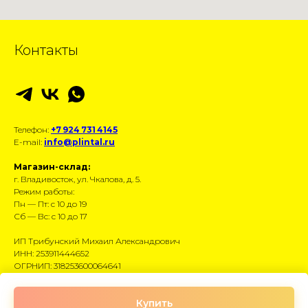
Контакты
Телефон:
+7 924 731 4145
E-mail:
info@plintal.ru
Магазин-склад:
г. Владивосток, ул. Чкалова, д. 5.
Режим работы:
Пн — Пт: с 10 до 19
Сб — Вс: с 10 до 17
ИП Трибунский Михаил Александрович
ИНН: 253911444652
ОГРНИП: 318253600064641
Размещённые данные носят информационный
Купить
характер и не являются публичной офертой.