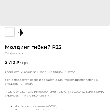
Молдинг гибкий P35
Перфект плюс
2 710
₽
/
1 pc
Стоимость указана за 1 молдинг длиной 2 метра.
Легко поддаётся резке и обработке. Монтаж осуществляется на
специальный клей.
Можно окрашивать интерьерными красками: водоэмульсионными,
акриловыми и силиконовыми.
Устойчивость к влаге — 100%;