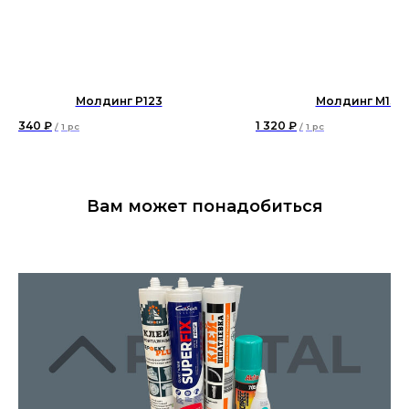
Молдинг P123
Молдинг М13
340
₽
1 320
₽
/
1 pc
/
1 pc
Вам может понадобиться