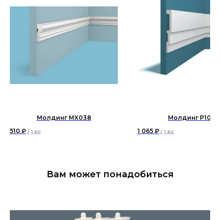
Молдинг MX038
Молдинг P109
510
₽
1 065
₽
/
1 pc
/
1 pc
Вам может понадобиться