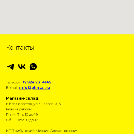
Контакты
Телефон:
+7 924 731 4145
E-mail:
info@plintal.ru
Магазин-склад:
г. Владивосток, ул. Чкалова, д. 5.
Режим работы:
Пн — Пт: с 10 до 19
Сб — Вс: с 10 до 17
ИП Трибунский Михаил Александрович