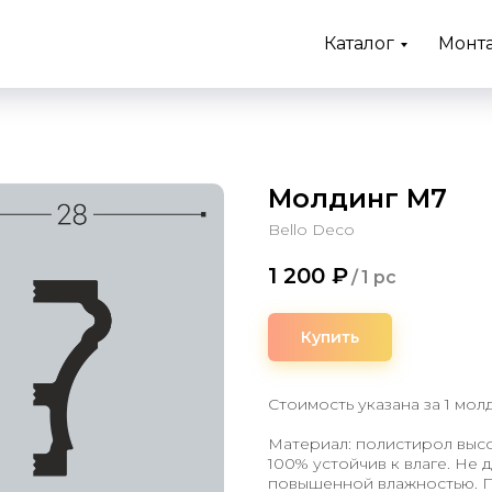
Каталог
Монт
Молдинг М7
Bello Deco
1 200
₽
/
1 pc
Купить
Стоимость указана за 1 мол
Материал: полистирол высо
100% устойчив к влаге. Не 
повышенной влажностью. П