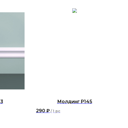
3
Молдинг P145
290
₽
/
1 pc