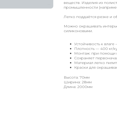
веществ. Изделия из поли
промышленности (например
Легко поддаётся резке и о
Можно окрашивать интерье
силиконовыми.
Устойчивость к влаге 
Плотность — 400 кг/ку
Монтаж: при помощи 
Сохраняет первонача
Материал легко пилит
Краски для окрашиван
Высота: 70мм
Ширина: 28мм
Длина: 2000мм