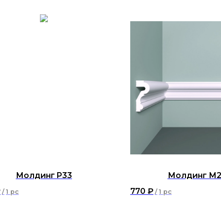
Молдинг P33
Молдинг М2
₽
770
₽
/
1 pc
/
1 pc