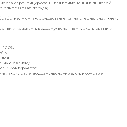
стирола сертифицированы для применения в пищевой
 одноразовая посуда).
бработке. Монтаж осуществляется на специальный клей.
рными красками: водоэмульсионными, акриловыми и
— 100%;
б м;
клея;
льную белизну;
ся и монтируется;
ия: акриловые, водоэмульсионные, силиконовые.