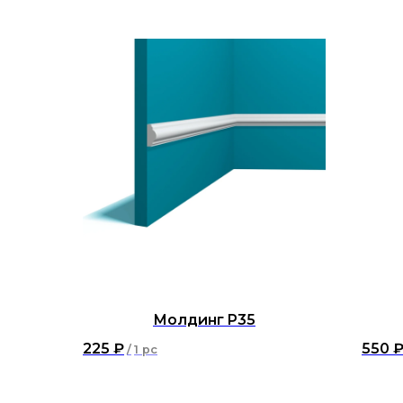
Молдинг P35
225
₽
550
/
1 pc