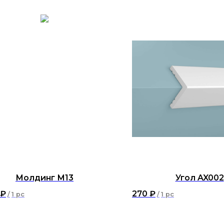
Молдинг М13
Угол AX002
₽
270
₽
/
1 pc
/
1 pc