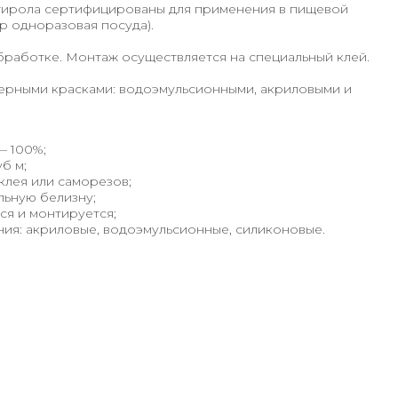
стирола сертифицированы для применения в пищевой
 одноразовая посуда).
бработке. Монтаж осуществляется на специальный клей.
рными красками: водоэмульсионными, акриловыми и
— 100%;
б м;
клея или саморезов;
льную белизну;
ся и монтируется;
ия: акриловые, водоэмульсионные, силиконовые.