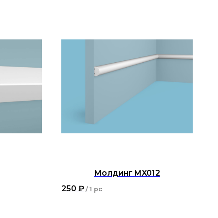
Молдинг MX012
250
₽
/
1 pc