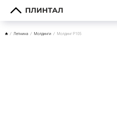
Лепнина
Молдинги
Молдинг P105