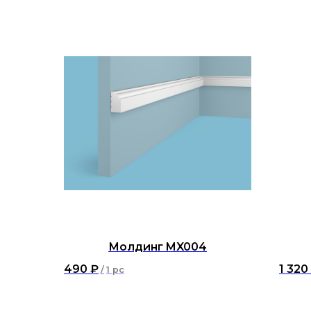
Молдинг MX004
490
₽
1 320
/
1 pc