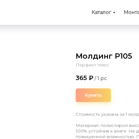
Каталог
Монт
Молдинг P105
Перфект плюс
365
₽
/
1 pc
Купить
Стоимость указана за 1 мол
Материал: полистирол высо
100% устойчив к влаге. Не 
повышенной влажностью. П