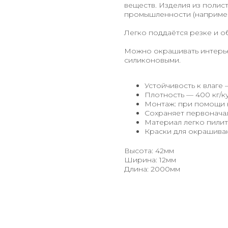
веществ. Изделия из поли
промышленности (например
Легко поддаётся резке и о
Можно окрашивать интерье
силиконовыми.
Устойчивость к влаге 
Плотность — 400 кг/ку
Монтаж: при помощи 
Сохраняет первонача
Материал легко пилит
Краски для окрашиван
Высота: 42мм
Ширина: 12мм
Длина: 2000мм