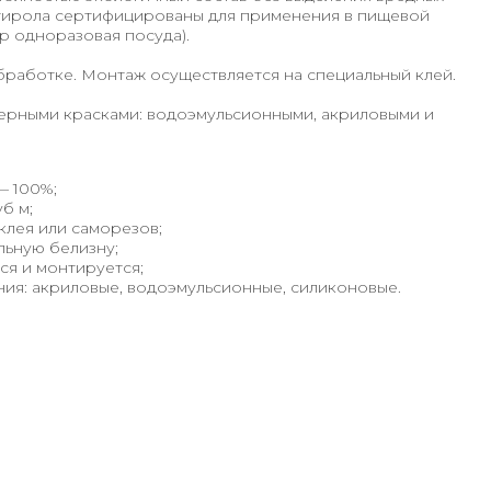
стирола сертифицированы для применения в пищевой
 одноразовая посуда).
бработке. Монтаж осуществляется на специальный клей.
рными красками: водоэмульсионными, акриловыми и
— 100%;
б м;
клея или саморезов;
льную белизну;
ся и монтируется;
ия: акриловые, водоэмульсионные, силиконовые.