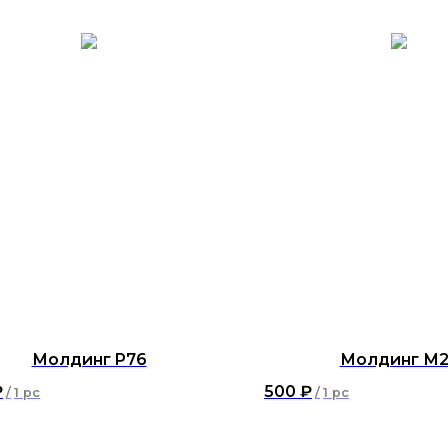
Молдинг P76
Молдинг М2
₽
500
₽
/
1 pc
/
1 pc