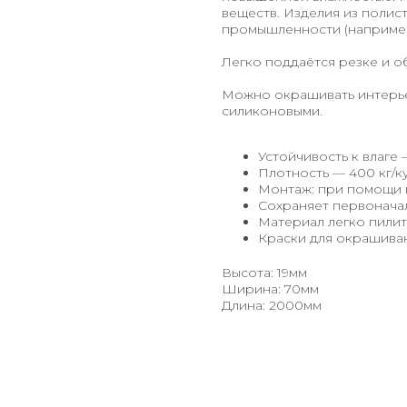
веществ. Изделия из поли
промышленности (например
Легко поддаётся резке и о
Можно окрашивать интерье
силиконовыми.
Устойчивость к влаге 
Плотность — 400 кг/ку
Монтаж: при помощи 
Сохраняет первонача
Материал легко пилит
Краски для окрашиван
Высота: 19мм
Ширина: 70мм
Длина: 2000мм