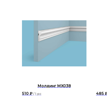
Молдинг MX038
510
₽
485
/
1 pc