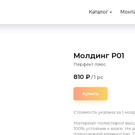
Каталог
Монт
Молдинг P01
Перфект плюс
810
₽
/
1 pc
Купить
Стоимость указана за 1 мол
Материал: полистирол высо
100% устойчив к влаге. Не 
повышенной влажностью. П