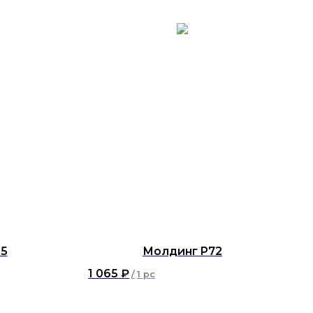
5
Молдинг P72
1 065
₽
/
1 pc