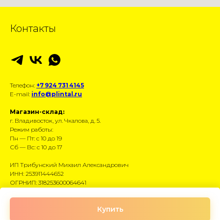
Контакты
Телефон:
+7 924 731 4145
E-mail:
info@plintal.ru
Магазин-склад:
г. Владивосток, ул. Чкалова, д. 5.
Режим работы:
Пн — Пт: с 10 до 19
Сб — Вс: с 10 до 17
ИП Трибунский Михаил Александрович
ИНН: 253911444652
ОГРНИП: 318253600064641
Размещённые данные носят информационный
Купить
характер и не являются публичной офертой.