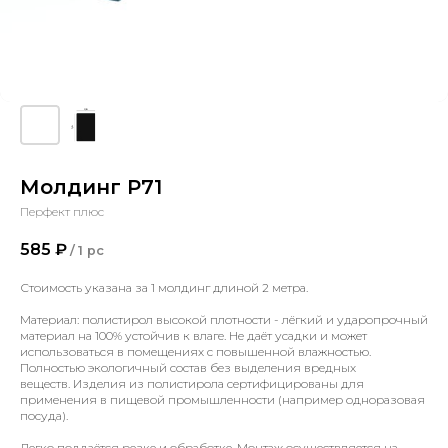
Молдинг P71
Перфект плюс
585
₽
/
1 pc
Стоимость указана за 1 молдинг длиной 2 метра.
Материал: полистирол высокой плотности - лёгкий и ударопрочный
материал на 100% устойчив к влаге. Не даёт усадки и может
использоваться в помещениях с повышенной влажностью.
Полностью экологичный состав без выделения вредных
веществ. Изделия из полистирола сертифицированы для
применения в пищевой промышленности (например одноразовая
посуда).
Легко поддаётся резке и обработке. Монтаж осуществляется на