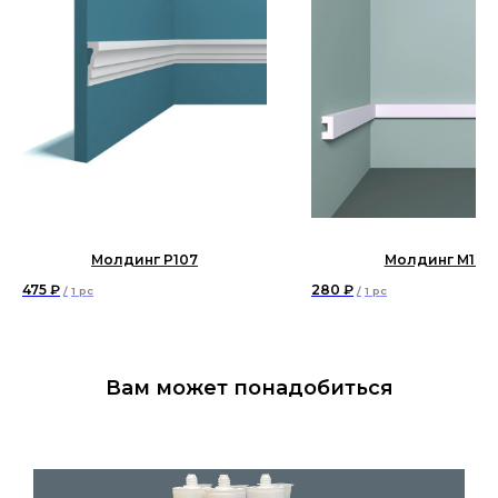
Молдинг P107
Молдинг М19
475
₽
280
₽
/
1 pc
/
1 pc
Вам может понадобиться