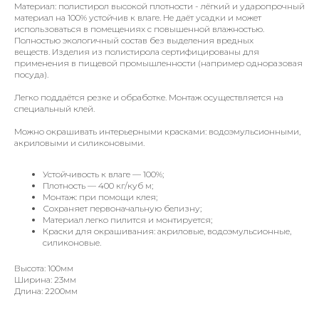
Материал: полистирол высокой плотности - лёгкий и ударопрочный
материал на 100% устойчив к влаге. Не даёт усадки и может
использоваться в помещениях с повышенной влажностью.
Полностью экологичный состав без выделения вредных
веществ. Изделия из полистирола сертифицированы для
применения в пищевой промышленности (например одноразовая
посуда).
Легко поддаётся резке и обработке. Монтаж осуществляется на
специальный клей.
Можно окрашивать интерьерными красками: водоэмульсионными,
акриловыми и силиконовыми.
Устойчивость к влаге — 100%;
Плотность — 400 кг/куб м;
Монтаж: при помощи клея;
Сохраняет первоначальную белизну;
Материал легко пилится и монтируется;
Краски для окрашивания: акриловые, водоэмульсионные,
силиконовые.
Высота: 100мм
Ширина: 23мм
Длина: 2200мм