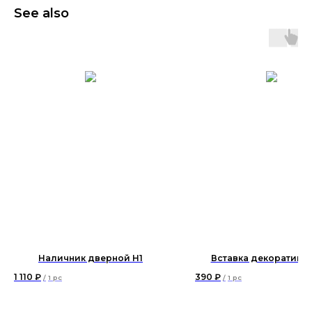
See also
Наличник дверной Н1
Вставка декоративна
1 110
₽
390
₽
/
1 pc
/
1 pc