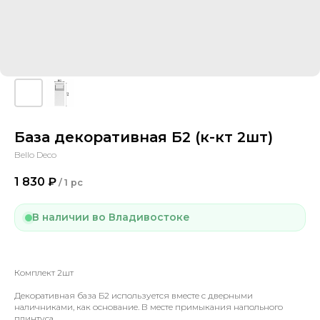
База декоративная Б2 (к-кт 2шт)
Bello Deco
1 830
₽
/
1 pc
В наличии во Владивостоке
Комплект 2шт
Декоративная база Б2 используется вместе с дверными
наличниками, как основание. В месте примыкания напольного
плинтуса.