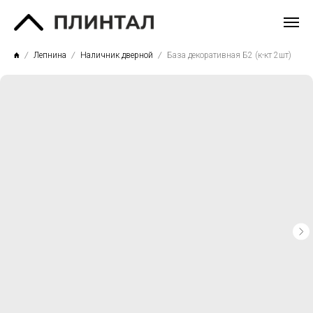
Лепнина
Наличник дверной
База декоративная Б2 (к-кт 2шт)