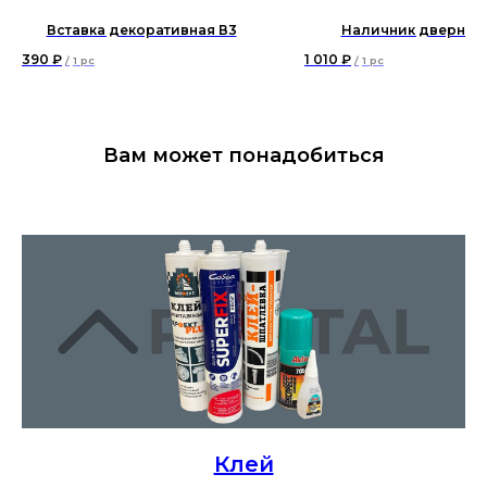
Вставка декоративная В3
Наличник дверной
390
₽
1 010
₽
/
1 pc
/
1 pc
Вам может понадобиться
Клей