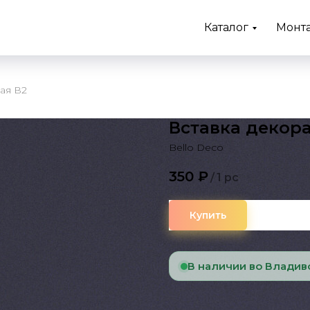
Каталог
Монт
ая В2
Вставка декор
Bello Deco
350
₽
/
1 pc
Купить
В наличии во Владив