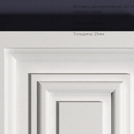
Вставка декоративная В2 и
запила углов.
Высота: 83мм
Ширина: 83мм
Толщина: 21мм