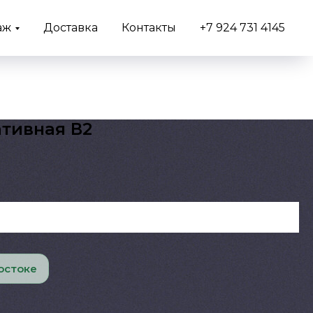
аж
Доставка
Контакты
+7 924 731 4145
ативная В2
остоке