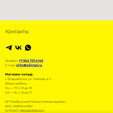
Контакты
Телефон:
+7 924 731 4145
E-mail:
info@plintal.ru
Магазин-склад:
г. Владивосток, ул. Чкалова, д. 5.
Режим работы:
Пн — Пт: с 10 до 19
Сб — Вс: с 10 до 17
ИП Трибунский Михаил Александрович
ИНН: 253911444652
ОГРНИП: 318253600064641