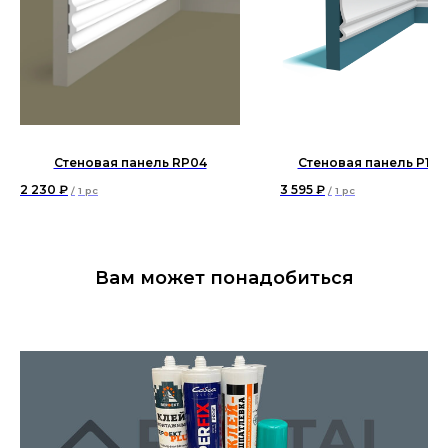
Стеновая панель RP04
Стеновая панель P171
2 230
₽
3 595
₽
/
1 pc
/
1 pc
Вам может понадобиться