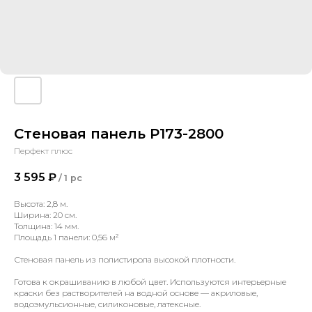
Стеновая панель P173-2800
Перфект плюс
3 595
₽
/
1 pc
Высота: 2,8 м.
Ширина: 20 см.
Толщина: 14 мм.
Площадь 1 панели: 0,56 м²
Стеновая панель из полистирола высокой плотности.
Готова к окрашиванию в любой цвет. Используются интерьерные
краски без растворителей на водной основе — акриловые,
водоэмульсионные, силиконовые, латексные.