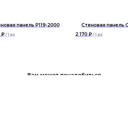
новая панель P119-2000
Стеновая панель 
₽
2 170
₽
/
1 pc
/
1 pc
Вам может понадобиться