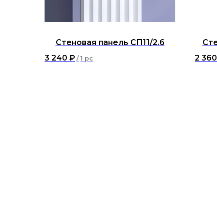
Стеновая панель СП11/2.6
Сте
3 240
₽
2 360
/
1 pc