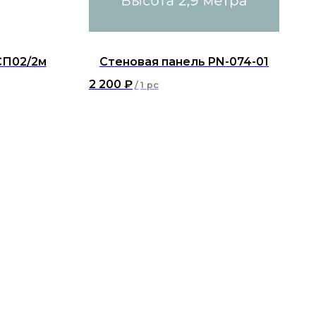
СП02/2м
Стеновая панель PN-074-01
2 200
₽
/
1 pc