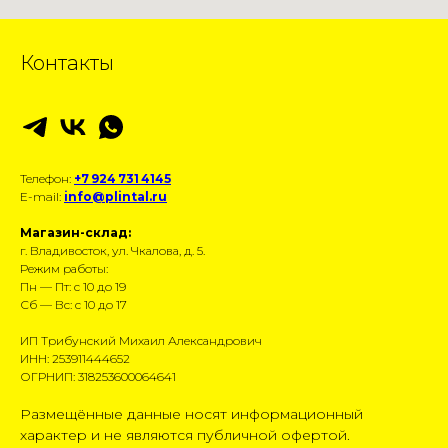
Контакты
Телефон:
+7 924 731 4145
E-mail:
info@plintal.ru
Магазин-склад:
г. Владивосток, ул. Чкалова, д. 5.
Режим работы:
Пн — Пт: с 10 до 19
Сб — Вс: с 10 до 17
ИП Трибунский Михаил Александрович
ИНН: 253911444652
ОГРНИП: 318253600064641
Размещённые данные носят информационный
характер и не являются публичной офертой.