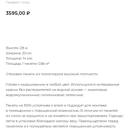
Перфект плюс
3595,00
₽
Купить
Высота: 2,8 м.
Ширина: 20 см.
Толщина: 14 мм.
Площадь 1 панели: 0,56 м²
Стеновая панель из полистирола высокой плотности.
Готова к окрашиванию в любой цвет. Используются интерьерные
краски без растворителей на водной основе — акриловые,
водоэмульсионные, силиконовые, латексные.
Панель на 100% устойчива к влаге и подходит для монтажа
в помещениях с повышенной влажностью. В отличии от панелей
из гипса не крошится и не ломается при транспортировке. Гораздо
легче в установке благодаря малому весу. Преимуществом перед
панелями из полиуретана является повышенная устойчивость