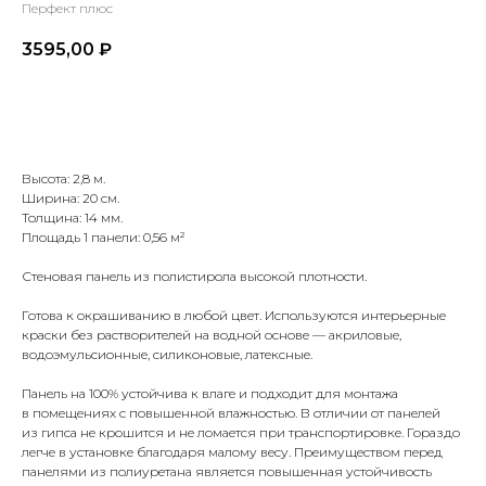
Перфект плюс
3595,00
₽
Купить
Высота: 2,8 м.
Ширина: 20 см.
Толщина: 14 мм.
Площадь 1 панели: 0,56 м²
Стеновая панель из полистирола высокой плотности.
Готова к окрашиванию в любой цвет. Используются интерьерные
краски без растворителей на водной основе — акриловые,
водоэмульсионные, силиконовые, латексные.
Панель на 100% устойчива к влаге и подходит для монтажа
в помещениях с повышенной влажностью. В отличии от панелей
из гипса не крошится и не ломается при транспортировке. Гораздо
легче в установке благодаря малому весу. Преимуществом перед
панелями из полиуретана является повышенная устойчивость