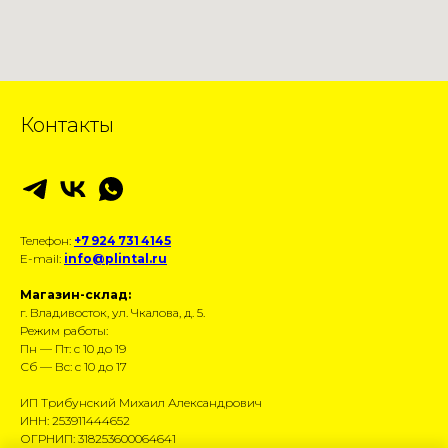
Контакты
Телефон:
+7 924 731 4145
E-mail:
info@plintal.ru
Магазин-склад:
г. Владивосток, ул. Чкалова, д. 5.
Режим работы:
Пн — Пт: с 10 до 19
Сб — Вс: с 10 до 17
ИП Трибунский Михаил Александрович
ИНН: 253911444652
ОГРНИП: 318253600064641