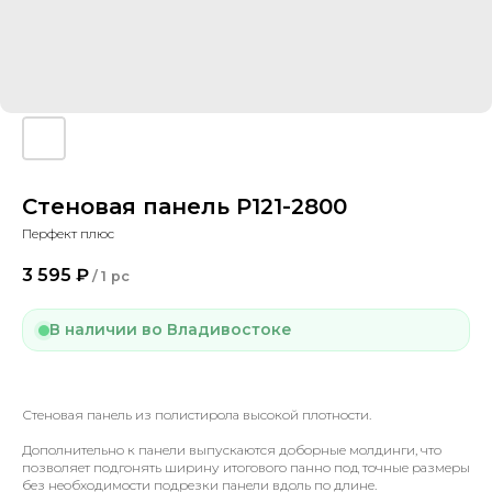
Стеновая панель P121-2800
Перфект плюс
3 595
₽
/
1 pc
В наличии во Владивостоке
Стеновая панель из полистирола высокой плотности.
Дополнительно к панели выпускаются доборные молдинги, что
позволяет подгонять ширину итогового панно под точные размеры
без необходимости подрезки панели вдоль по длине.