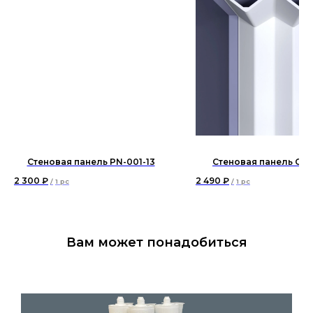
Стеновая панель PN-001-13
Стеновая панель СП1
2 300
₽
2 490
₽
/
1 pc
/
1 pc
Вам может понадобиться