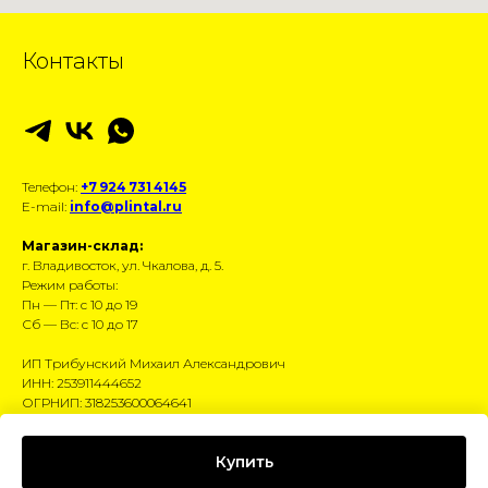
Контакты
Телефон:
+7 924 731 4145
E-mail:
info@plintal.ru
Магазин-склад:
г. Владивосток, ул. Чкалова, д. 5.
Режим работы:
Пн — Пт: с 10 до 19
Сб — Вс: с 10 до 17
ИП Трибунский Михаил Александрович
ИНН: 253911444652
ОГРНИП: 318253600064641
Размещённые данные носят информационный
Купить
характер и не являются публичной офертой.